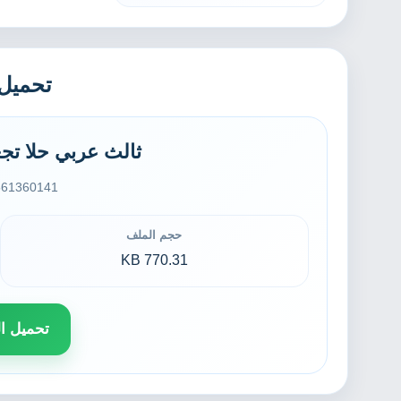
تحميل
ثالث عربي حلا تجعل 
1360141.pdf
حجم الملف
770.31 KB
تحميل ال